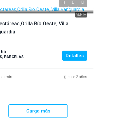
4.500.-
VENTA
ectáreas,Orilla Río Oeste, Villa
uardia
 há
Detalles
S, PARCELAS
admin
hace 3 años
Carga más