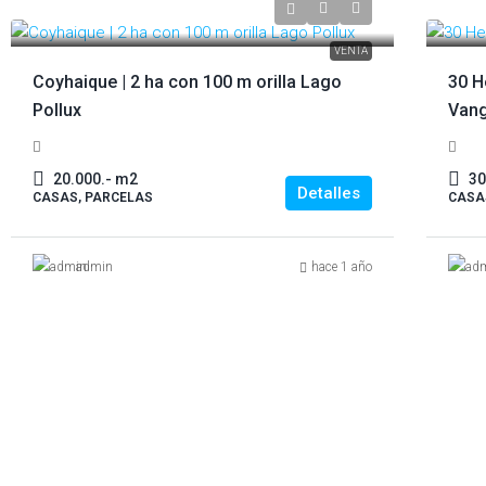
UF 14.000.-
UF 1
VENTA
Coyhaique | 2 ha con 100 m orilla Lago
30 H
Pollux
Vang
20.000.- m2
30
Detalles
CASAS, PARCELAS
CASA
admin
hace 1 año