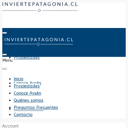
Inicio
Propiedades
Menu
Inicio
Conoce Aysén
Propiedades
Conoce Aysén
Quiénes somos
Preguntas Frecuentes
Quiénes somos
Contacto
Account