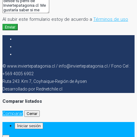
Al subir este formulario estoy de acuerdo a
Términos de uso
Enviar
© www.inviertepatagonia.cl / info@inviertepatagonia.cl / Fono Cel :
+569 4005 6902
Ruta 243. Km 7, Coyhaique-Región de Aysen
Desarrollado por Rednetchile.cl
Comparar listados
Comparar
Cerrar
Iniciar sesión