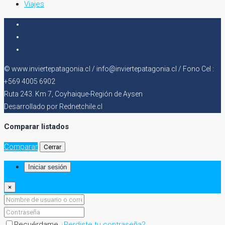
Viajes
© www.inviertepatagonia.cl / info@inviertepatagonia.cl / Fono Cel :
+569 4005 6902
Ruta 243. Km 7, Coyhaique-Región de Aysen
Desarrollado por Rednetchile.cl
Comparar listados
Comparar
Cerrar
Iniciar sesión
×
Recuérdame
¿Perdiste tu contraseña?