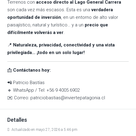
Terrenos con
acceso directo al Lago General Carrera
son cada vez más escasos. Esta es una
verdadera
oportunidad de inversión
, en un entorno de alto valor
paisajístico, natural y turístico… y a un
precio que
difícilmente volverás a ver
.
📍
Naturaleza, privacidad, conectividad y una vista
privilegiada… ¡todo en un solo lugar!
📩
Contáctanos hoy:
📲 Patricio Bastías
🔹 WhatsApp / Tel: +56 9 4005 6902
✉️ Correo:
patriciobastias@inviertepatagonia.cl
Detalles
Actualizado en mayo 27, 2026 a 5:46 pm