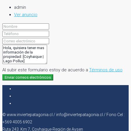
admin
Ver anuncio
Al subir este formulario estoy de acuerdo a
Términos de uso
Enviar correos electrónicos
© www.inviertepatagonia.cl / info@inviertepatagonia.cl / Fono Cel :
+569 4005 6902
Ruta 243. Km 7, Coyhaique-Región de Aysen