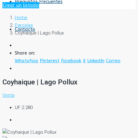
Preguntas Frecuentes
Crear un listado
Home
Parcelas
Contacto
Coyhaique | Lago Pollux
Share on:
WhatsApp
Pinterest
Facebook
X
LinkedIn
Correo
Coyhaique | Lago Pollux
Venta
UF 2.280