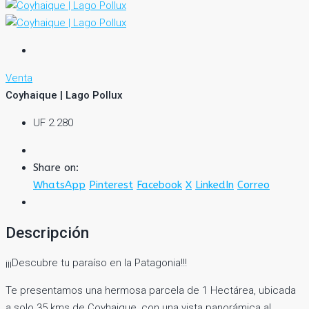
Venta
Coyhaique | Lago Pollux
UF 2.280
Share on:
WhatsApp
Pinterest
Facebook
X
LinkedIn
Correo
Descripción
¡¡¡Descubre tu paraíso en la Patagonia!!!
Te presentamos una hermosa parcela de 1 Hectárea, ubicada
a solo 35 kms de Coyhaique, con una vista panorámica al